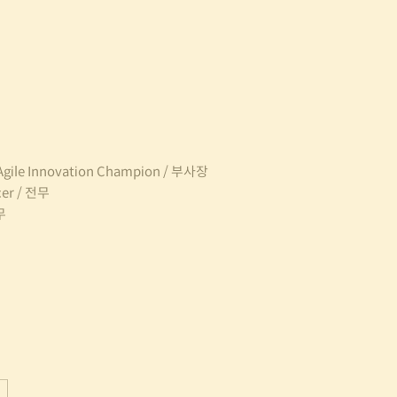
, Agile Innovation Champion / 부사장
cer / 전무
무