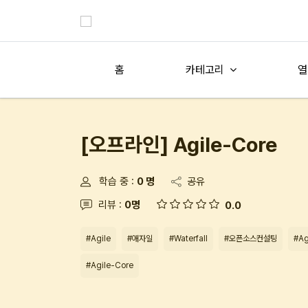
홈
카테고리
열
[오프라인] Agile-Core
학습 중 :
0 명
공유
리뷰 :
0명
0.0
#Agile
#애자일
#Waterfall
#오픈소스컨설팅
#Ag
#Agile-Core