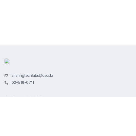
sharingtechlabs@osci.kr
02-516-0711
회사명 : (주)오픈소스컨설팅
사업자 번호 : 114-86-94359 / 통신판매업신고 제 2019-서울강남-00351 호
서울특별시 강남구 테헤란로83길 32, 5층 (삼성동) | 대표자명 : 장용훈
본 사이트에서 제공하는 모든 콘텐츠는 저작권법의 보호를 받는 바, 무단 전재, 복제, 배포 등을
금지합니다.