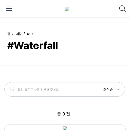
홈
과정
태그
#Waterfall
최신순
총
3
건