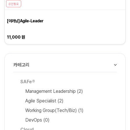
승인필요
[이러닝] Agile-Leader
11,000 원
카테고리
SAFe®
Management Leadership
(2)
Agile Specialist
(2)
Working Group(Tech/Biz)
(1)
DevOps
(0)
Cloud