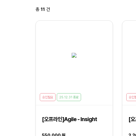
총
11
건
승인필요
25.12.31 종료
승인
[오프라인]Agile - Insight
[오
550,000 원
2,