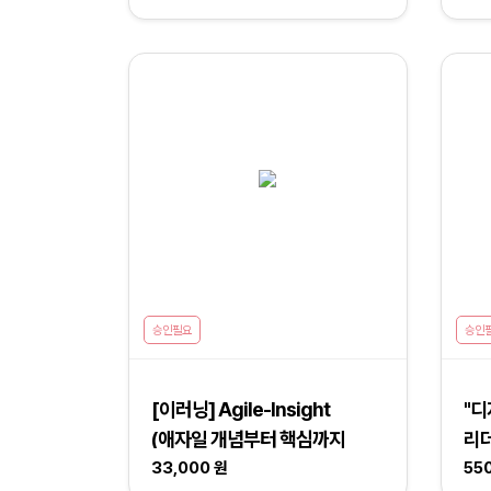
승인필요
승인
[이러닝] Agile-Insight
"
(애자일 개념부터 핵심까지
리더
한방에 이해하기)
33,000 원
55