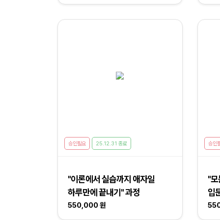
승인필요
25.12.31 종료
승인
"이론에서 실습까지 애자일
"모
하루만에 끝내기" 과정
입문
550,000 원
55