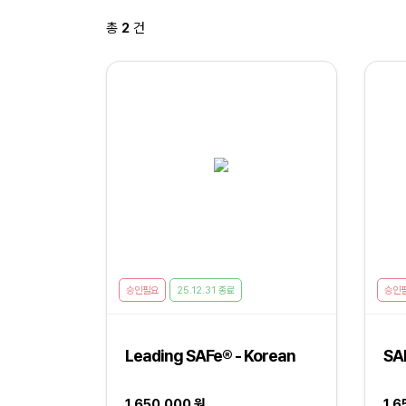
총
2
건
승인필요
25.12.31 종료
승인
Leading SAFe® - Korean
SA
1,650,000 원
1,6