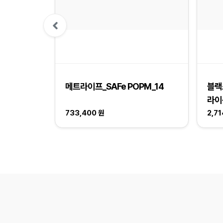
M_1
메트라이프_SAFe POPM_14
블랙
라이
733,400 원
2,7