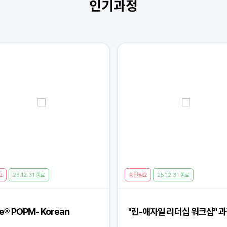
인기과정
요
25.12.31 종료
승인필요
25.12.31 종료
e® POPM- Korean
"린-애자일 리더십 워크샵" 