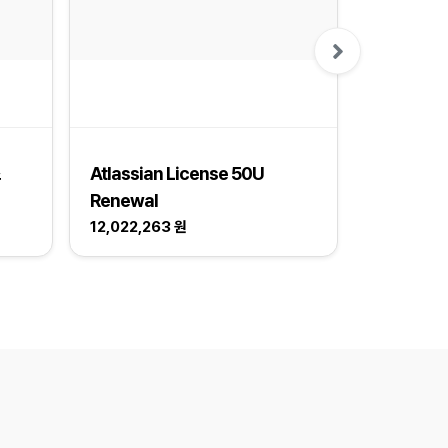
승인필요
25
스
Atlassian License 50U
"AI를 활
Renewal
과정
12,022,263 원
550,000 